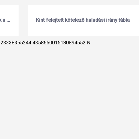
Inkonzisztens elsőbbségadási jelölések a Tóváros út mellékutcáinál
Kint felejtett kötelező haladási irány tábla