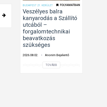
e
s
FOLYAMATBAN
BUDAPEST 21. KERÜLET
l
t
Veszélyes balra
i
m
kanyarodás a Szállító
s
á
utcából –
m
r
forgalomtechnikai
e
b
beavatkozás
r
e
szükséges
h
h
e
a
2026.08.02.
Anonim Bejelentő
t
j
e
t
V
TOVÁBB
t
a
e
l
n
s
e
i
z
n
t
é
s
i
l
t
l
y