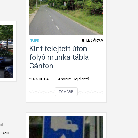
LEZÁRVA
FEJÉR
Kint felejtett úton
folyó munka tábla
Gánton
2026.08.04.
Anonim Bejelentő
K
TOVÁBB
i
n
t
f
nt
e
ippan