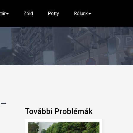
ttár
Zöld
Pötty
Rólunk
t–
További Problémák