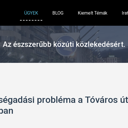
ÜGYEK
BLOG
Kiemelt Témák
Ira
Az észszerűbb közúti közlekedésért.
bségadási probléma a Tóváros ú
ban