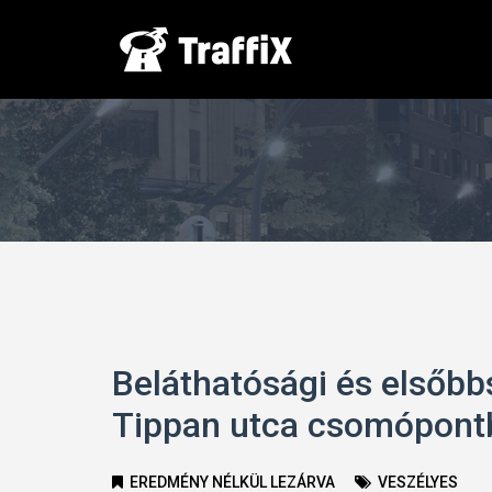
Beláthatósági és elsőb
Tippan utca csomópont
EREDMÉNY NÉLKÜL LEZÁRVA
VESZÉLYES