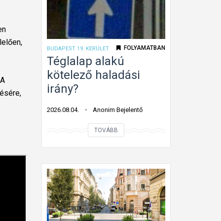
l
e
j
en
t
lelően,
FOLYAMATBAN
BUDAPEST 19. KERÜLET
e
Téglalap alakú
t
kötelező haladási
t
 A
irány?
ú
ésére,
t
2026.08.04.
Anonim Bejelentő
o
T
n
TOVÁBB
é
f
g
o
l
l
a
y
l
ó
a
m
p
u