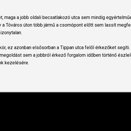
t, maga a jobb oldali becsatlakozó utca sem mindig egyértelmű
gy a Tóváros úton több jármű a csomópont előtt sem lassít megfe
izonytalan.
kör, ez azonban elsősorban a Tippan utca felől érkezőket segíti.
megoldást sem a jobbról érkező forgalom időben történő észlel
ok kezelésére.