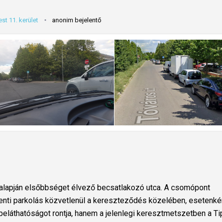
st 11. kerület
anonim bejelentő
y alapján elsőbbséget élvező becsatlakozó utca. A csomópont
nti parkolás közvetlenül a kereszteződés közelében, esetenké
eláthatóságot rontja, hanem a jelenlegi keresztmetszetben a T