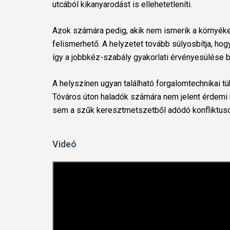
utcából kikanyarodást is ellehetetleníti.
Azok számára pedig, akik nem ismerik a környéke
felismerhető. A helyzetet tovább súlyosbítja, ho
így a jobbkéz-szabály gyakorlati érvényesülése b
A helyszínen ugyan található forgalomtechnikai tü
Tóváros úton haladók számára nem jelent érdemi 
sem a szűk keresztmetszetből adódó konfliktus
Videó