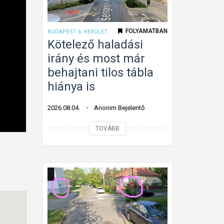
a
n
l
k
FOLYAMATBAN
BUDAPEST 6. KERÜLET
a
a
Kötelező haladási
k
t
irány és most már
ú
á
behajtani tilos tábla
k
b
hiánya is
ö
l
t
a
2026.08.04.
Anonim Bejelentő
e
G
K
l
á
TOVÁBB
ö
e
n
t
z
t
e
ő
o
l
h
n
e
a
z
l
ő
a