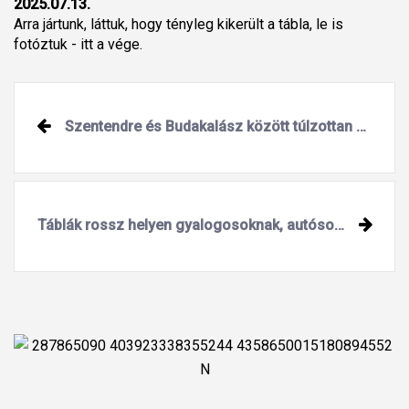
2025.07.13.
Arra jártunk, láttuk, hogy tényleg kikerült a tábla, le is
fotóztuk - itt a vége.
Szentendre és Budakalász között túlzottan elszaporodtak a lámpák
Táblák rossz helyen gyalogosoknak, autósoknak egyaránt