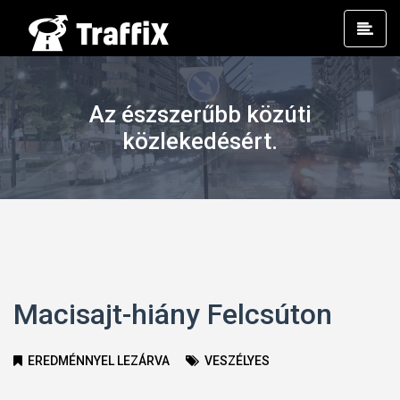
Prim
Men
Az észszerűbb közúti
közlekedésért.
Macisajt-hiány Felcsúton
EREDMÉNNYEL LEZÁRVA
VESZÉLYES