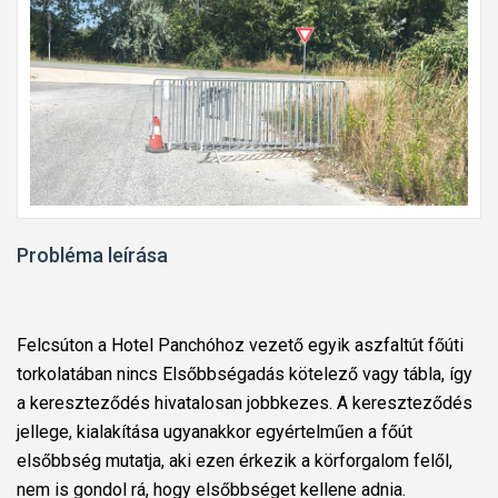
Probléma leírása
Felcsúton a Hotel Panchóhoz vezető egyik aszfaltút főúti
torkolatában nincs Elsőbbségadás kötelező vagy tábla, így
a kereszteződés hivatalosan jobbkezes. A kereszteződés
jellege, kialakítása ugyanakkor egyértelműen a főút
elsőbbség mutatja, aki ezen érkezik a körforgalom felől,
nem is gondol rá, hogy elsőbbséget kellene adnia.