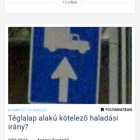
K
TOVÁBB
i
n
t
f
e
l
e
j
t
e
t
t
ú
FOLYAMATBAN
BUDAPEST 19. KERÜLET
t
Téglalap alakú kötelező haladási
o
irány?
n