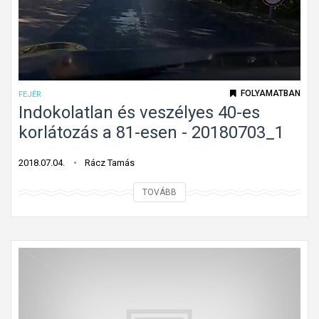
k
i
k
a
n
FOLYAMATBAN
FEJÉR
y
Indokolatlan és veszélyes 40-es
a
korlátozás a 81-esen - 20180703_1
r
o
2018.07.04.
Rácz Tamás
d
I
TOVÁBB
á
n
s
d
a
o
Z
k
s
o
o
l
m