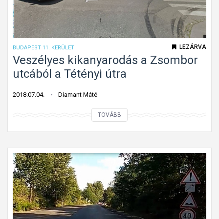
t
e
-
t
2
ő
0
"
LEZÁRVA
BUDAPEST 11. KERÜLET
1
b
Veszélyes kikanyarodás a Zsombor
8
u
utcából a Tétényi útra
0
s
8
z
2018.07.04.
Diamant Máté
0
s
V
TOVÁBB
1
á
e
-
v
s
1
"
z
é
l
y
e
s