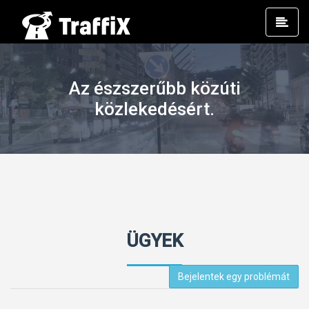
Prim
Men
Az észszerűbb közúti
közlekedésért.
ÜGYEK
Bejelentek egy problémát