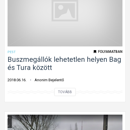
a
r
e
t
s
e
e
l
n
m
-
ű
2
s
0
FOLYAMATBAN
PEST
á
1
Buszmegállók lehetetlen helyen Bag
v
8
és Tura között
s
0
z
7
2018.06.16.
Anonim Bejelentő
á
0
B
TOVÁBB
m
3
u
_
s
1
z
m
e