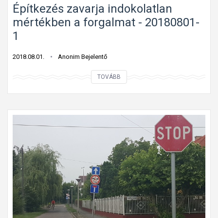
a
Építkezés zavarja indokolatlan
n
mértékben a forgalmat - 20180801-
b
1
a
l
2018.08.01.
Anonim Bejelentő
e
É
TOVÁBB
s
p
e
í
t
t
v
k
e
e
s
z
z
é
é
s
l
z
y
a
e
v