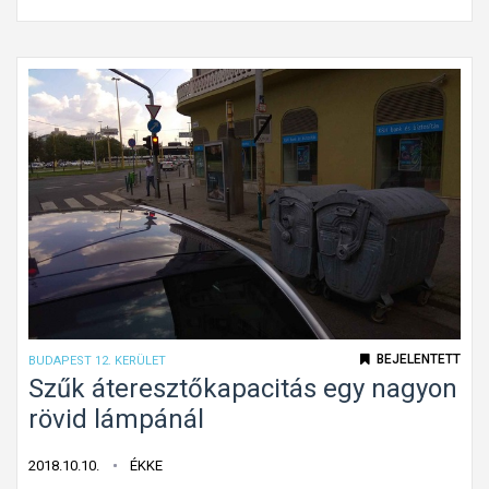
i
b
á
s
m
a
g
a
s
s
á
g
b
BEJELENTETT
BUDAPEST 12. KERÜLET
a
Szűk áteresztőkapacitás egy nagyon
n
rövid lámpánál
e
l
2018.10.10.
ÉKKE