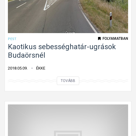
l
a
n
á
t
FOLYAMATBAN
PEST
m
Kaotikus sebességhatár-ugrások
e
Budaörsnél
n
e
2018.05.09.
ÉKKE
t
K
TOVÁBB
i
a
s
o
e
t
b
i
e
k
s
u
s
s