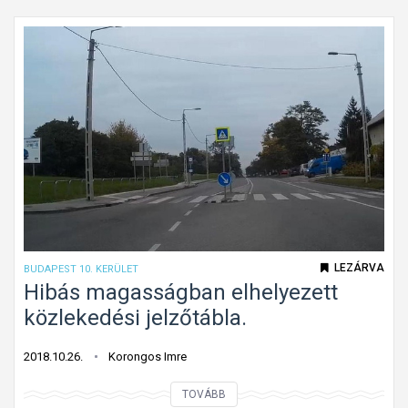
l
e
s
l
e
g
e
s
l
á
m
p
LEZÁRVA
BUDAPEST 10. KERÜLET
a
Hibás magasságban elhelyezett
.
közlekedési jelzőtábla.
2018.10.26.
Korongos Imre
H
TOVÁBB