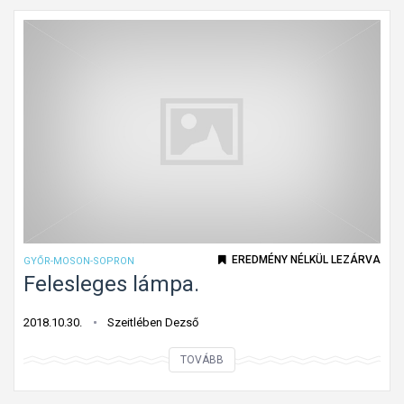
EREDMÉNY NÉLKÜL LEZÁRVA
GYŐR-MOSON-SOPRON
Felesleges lámpa.
2018.10.30.
Szeitlében Dezső
F
TOVÁBB
e