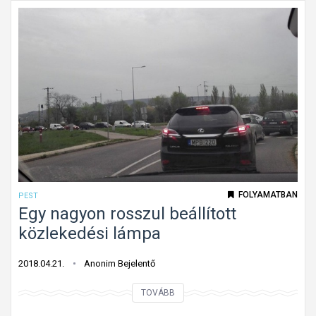
e
s
s
é
g
k
o
r
l
á
t
FOLYAMATBAN
PEST
o
Egy nagyon rosszul beállított
z
közlekedési lámpa
á
s
2018.04.21.
Anonim Bejelentő
a
E
TOVÁBB
z
g