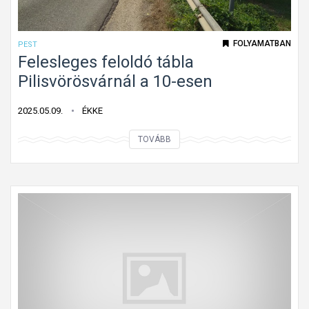
FOLYAMATBAN
PEST
Felesleges feloldó tábla
Pilisvörösvárnál a 10-esen
2025.05.09.
ÉKKE
F
TOVÁBB
e
l
e
s
l
e
g
e
s