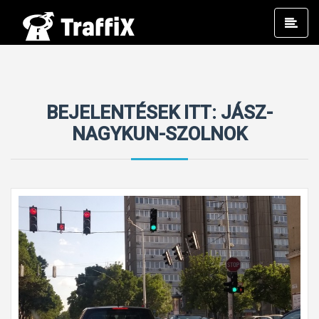
Prim
Men
BEJELENTÉSEK ITT: JÁSZ-
NAGYKUN-SZOLNOK