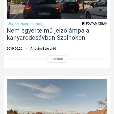
FOLYAMATBAN
JÁSZ-NAGYKUN-SZOLNOK
Nem egyértelmű jelzőlámpa a
kanyarodósávban Szolnokon
2019.06.26.
Anonim Bejelentő
N
TOVÁBB
e
m
e
g
y
é
r
t