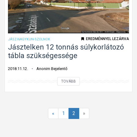
e
l
m
ű
j
EREDMÉNNYEL LEZÁRVA
JÁSZ-NAGYKUN-SZOLNOK
e
Jásztelken 12 tonnás súlykorlátozó
l
tábla szükségessége
z
ő
2018.11.12.
Anonim Bejelentő
l
J
TOVÁBB
á
á
m
s
p
z
a
t
«
1
2
»
a
e
k
l
a
k