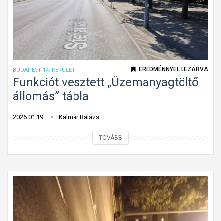
a
b
á
l
y
t
EREDMÉNNYEL LEZÁRVA
BUDAPEST 14. KERÜLET
ó
Funkciót vesztett „Üzemanyagtöltő
l
állomás” tábla
e
l
2026.01.19.
Kalmár Balázs
t
F
TOVÁBB
é
u
r
n
ő
k
t
c
á
i
b
ó
l