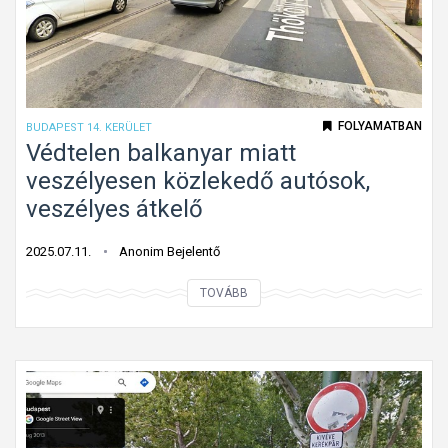
o
t
t
h
a
FOLYAMATBAN
BUDAPEST 14. KERÜLET
g
Védtelen balkanyar miatt
y
veszélyesen közlekedő autósok,
o
veszélyes átkelő
t
t
2025.07.11.
Anonim Bejelentő
t
V
TOVÁBB
á
é
b
d
l
t
á
e
k
l
e