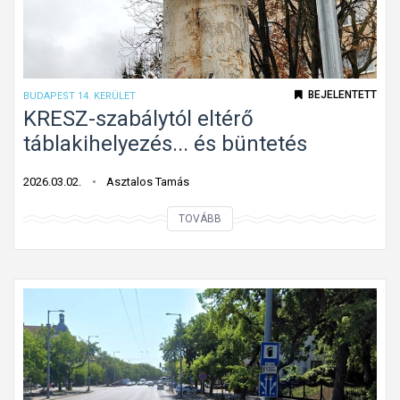
b
t
a
t
n
h
(
a
BEJELENTETT
BUDAPEST 14. KERÜLET
i
g
KRESZ-szabálytól eltérő
s
y
táblakihelyezés... és büntetés
)
o
t
2026.03.02.
Asztalos Tamás
t
K
TOVÁBB
t
R
á
E
b
S
l
Z
á
-
k
s
z