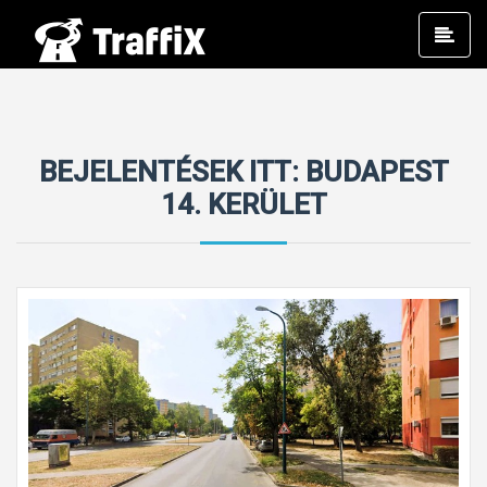
Prim
Men
BEJELENTÉSEK ITT: BUDAPEST
14. KERÜLET