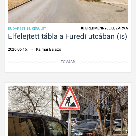
EREDMÉNNYEL LEZÁRVA
BUDAPEST 14. KERÜLET
Elfelejtett tábla a Füredi utcában (is)
2026.06.15.
Kalmár Balázs
E
TOVÁBB
l
f
e
l
e
j
t
e
t