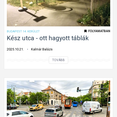
t
l
t
a
á
b
l
FOLYAMATBAN
BUDAPEST 14. KERÜLET
á
Kész utca - ott hagyott táblák
k
2025.10.21.
Kalmár Balázs
K
TOVÁBB
é
s
z
u
t
c
a
-